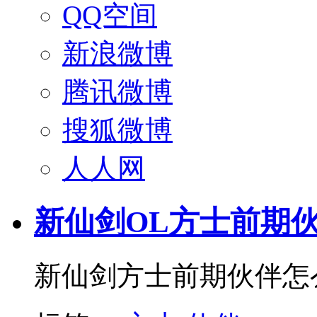
QQ空间
新浪微博
腾讯微博
搜狐微博
人人网
新仙剑OL方士前期
新仙剑方士前期伙伴怎