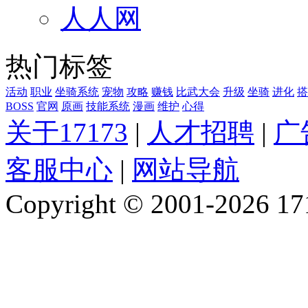
人人网
热门标签
活动
职业
坐骑系统
宠物
攻略
赚钱
比武大会
升级
坐骑
进化
搭
BOSS
官网
原画
技能系统
漫画
维护
心得
关于17173
|
人才招聘
|
广
客服中心
|
网站导航
Copyright © 2001-2026 1717