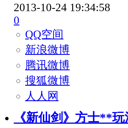
2013-10-24 19:34:58
0
QQ空间
新浪微博
腾讯微博
搜狐微博
人人网
《新仙剑》方士**玩