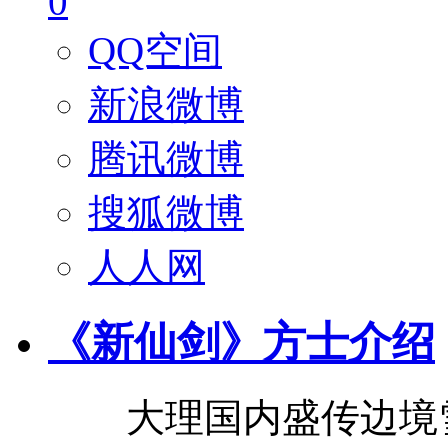
0
QQ空间
新浪微博
腾讯微博
搜狐微博
人人网
《新仙剑》方士介绍
大理国内盛传边境雪