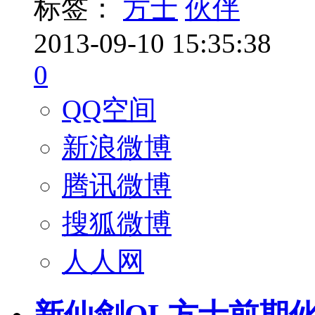
标签：
方士
伙伴
2013-09-10 15:35:38
0
QQ空间
新浪微博
腾讯微博
搜狐微博
人人网
新仙剑OL方士前期